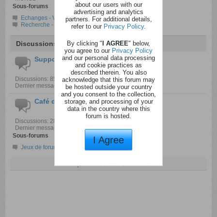
about our users with our
Sous-forums
advertising and analytics
Echanges - Ventes
partners. For additional details,
Recherche - spécial fête
refer to our
Privacy Policy
.
By clicking "
I AGREE
" below,
Discussions
you agree to our
Privacy Policy
and our personal data processing
Support - suggestions - questions
and cookie practices as
described therein. You also
Discussions: 85 Messages: 965
acknowledge that this forum may
Dernier message:
Problème de messagerie
be hosted outside your country
and you consent to the collection,
Café du coin
storage, and processing of your
data in the country where this
forum is hosted.
Discussions: 281 Messages: 47 070
Dernier message:
Chez les cox en folie
Sous-forums
I Agree
Jeux de forum
Marquer les canaux comme lus