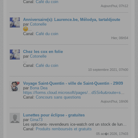
Canal:
Café du coin
Aujourd'hui, 07h12
Anniversaire(s): Laurence.be, Mélodya, tartaldjoute
par
Cotonelle
...
Canal:
Café du coin
Hier, 06h54
Chez les cox en folie
par
Cotonelle
...
Canal:
Café du coin
10 septembre 2021, 07h00
Voyage Saint-Quentin - ville de Saint-Quentin - 29l09
par
Bona Dea
https://forms.cloud.microsoft/pages/...dSSi4u&route=s
...
Canal:
Concours sans questions
Aujourd'hui, 16h06
Lunettes pour éclipse - gratuites
par
Gina73
Les opticiens- revendeurs ice-watch ont un stock de lunettes pour regarder l'éclipse. C'est en principe une paire gratuite par client, mais mon opticien...
Canal:
Produits remboursés et gratuits
05 ao�t 2026, 17h03