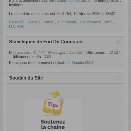
Il y a actuellement 292
utilisateurs connectés
. 9 membre(s) et 283
invité(s).
Le record de connectés est de 8 754, 16 f�vrier 2025 à 09h02.
Carey 88
,
Winsup
,
valois
,
summergirl
,
quentinternet
,
tafff
,
LUCROL
Statistiques de Fou De Concours
Discussions : 48 444 Messages : 330 667 Utilisateurs : 72 137
Utilisateurs actifs : 745
Bienvenue à notre nouvel utilisateur,
Maurice0504
Soutien du Site