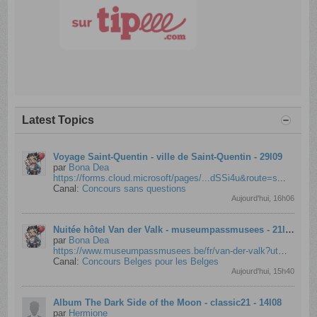
Latest Topics
Voyage Saint-Quentin - ville de Saint-Quentin - 29l09
par
Bona Dea
https://forms.cloud.microsoft/pages/...dSSi4u&route=s
...
Canal:
Concours sans questions
Aujourd'hui, 16h06
Nuitée hôtel Van der Valk - museumpassmusees - 21l08
par
Bona Dea
https://www.museumpassmusees.be/fr/van-der-valk?utm_source=facebook&utm_medium=cpc&utm_campai gn=CONTENT%20-%20mpm%20boosted%20posts%202026&utm_content=Wedstr
Canal:
Concours Belges pour les Belges
Aujourd'hui, 15h40
Album The Dark Side of the Moon - classic21 - 14l08
par
Hermione